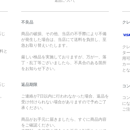
返品について
不良品
ク
応じ
商品の破損、その他、当店の不手際により不備
が発生した場合は、当店にて送料を負担し、至
急お取り替えいたします。
クレ
無料と
ター
厳しい検品を実施しておりますが、万が一、落
用
丁・乱丁等ございましたら、不具合のある箇所
カー
をお知らせ下さい。
と
応じ
返品期限
コ
す。
ご連絡が7日以内に行われなかった場合、返品を
コン
。
受け付けられない場合がありますので予めご了
に
承ください。
ご
商品がお手元に届きましたら、すぐに商品内容
をご確認ください。