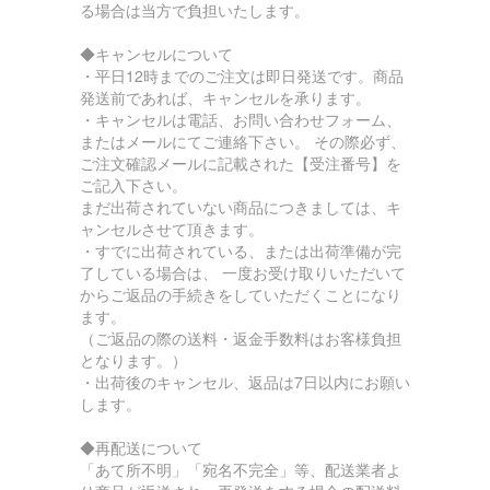
る場合は当方で負担いたします。
◆キャンセルについて
・平日12時までのご注文は即日発送です。商品
発送前であれば、キャンセルを承ります。
・キャンセルは電話、お問い合わせフォーム、
またはメールにてご連絡下さい。 その際必ず、
ご注文確認メールに記載された【受注番号】を
ご記入下さい。
まだ出荷されていない商品につきましては、キ
ャンセルさせて頂きます。
・すでに出荷されている、または出荷準備が完
了している場合は、 一度お受け取りいただいて
からご返品の手続きをしていただくことになり
ます。
（ご返品の際の送料・返金手数料はお客様負担
となります。）
・出荷後のキャンセル、返品は7日以内にお願い
します。
◆再配送について
「あて所不明」「宛名不完全」等、配送業者よ