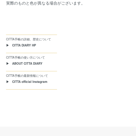
実際のものと色が異なる場合がございます。
____________________________
CITTA手帳の詳細、歴史について
▶ CITTA DIARY HP
____________________________
CITTA手帳の使い方について
▶ ABOUT CITTA DIARY
____________________________
CITTA手帳の最新情報について
▶ CITTA official Instagram
____________________________