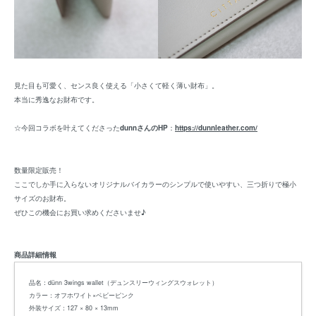
見た目も可愛く、センス良く使える「小さくて軽く薄い財布」。
本当に秀逸なお財布です。
☆今回コラボを叶えてくださった
dunnさんのHP
：
https://dunnleather.com/
数量限定販売！
ここでしか手に入らないオリジナルバイカラーのシンプルで使いやすい、三つ折りで極小
サイズのお財布。
ぜひこの機会にお買い求めくださいませ♪
商品詳細情報
品名：dünn 3wings wallet（デュンスリーウィングスウォレット）
カラー：オフホワイト×ベビーピンク
外装サイズ：127 × 80 × 13mm