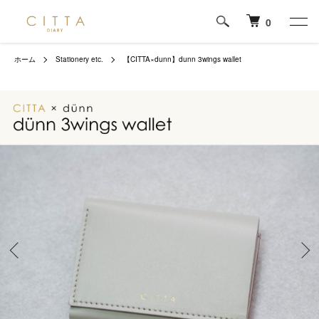
0
ホーム
Stationery etc.
【CITTA×dunn】dunn 3wings wallet