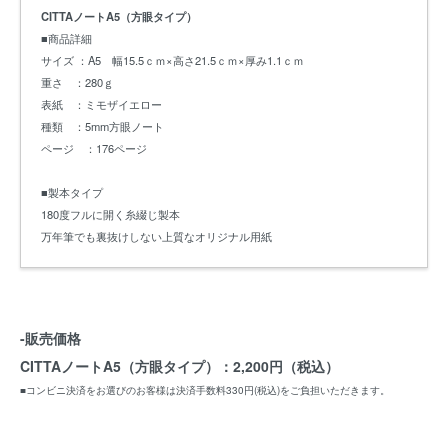
CITTAノートA5（方眼タイプ）
■商品詳細
サイズ ：A5 幅15.5ｃｍ×高さ21.5ｃｍ×厚み1.1ｃｍ
重さ ：280ｇ
表紙 ：ミモザイエロー
種類 ：5mm方眼ノート
ページ ：176ページ
■製本タイプ
180度フルに開く糸綴じ製本
万年筆でも裏抜けしない上質なオリジナル用紙
-販売価格
CITTAノートA5（方眼タイプ）：2,200円（税込）
■コンビニ決済をお選びのお客様は決済手数料330円(税込)をご負担いただきます。