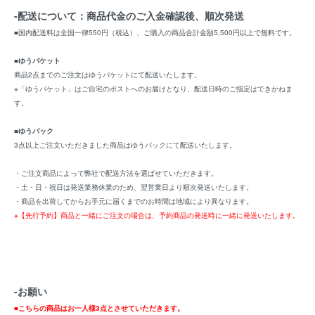
-配送について：商品代金のご入金確認後、順次発送
■国内配送料は全国一律550円（税込）、ご購入の商品合計金額5,500円以上で無料です。
■
ゆうパケット
商品2点までのご注文はゆうパケットにて配送いたします。
※「ゆうパケット」はご自宅のポストへのお届けとなり、配送日時のご指定はできかねま
す。
■
ゆうパック
3点以上ご注文いただきました商品はゆうパックにて配送いたします。
・ご注文商品によって弊社で配送方法を選ばせていただきます。
・土・日・祝日は発送業務休業のため、翌営業日より順次発送いたします。
・商品を出荷してからお手元に届くまでのお時間は地域により異なります。
※【先行予約】商品と一緒にご注文の場合は、予約商品の発送時に一緒に発送いたします。
-お願い
■こちらの商品はお一人様3点とさせていただきます。