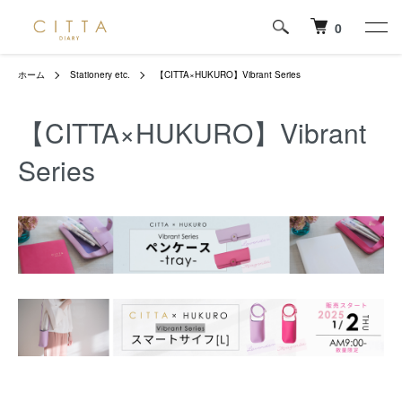
0
ホーム
Stationery etc.
【CITTA×HUKURO】Vibrant Series
【CITTA×HUKURO】Vibrant
Series