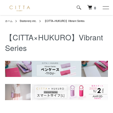
0
ホーム
Stationery etc.
【CITTA×HUKURO】Vibrant Series
【CITTA×HUKURO】Vibrant
Series